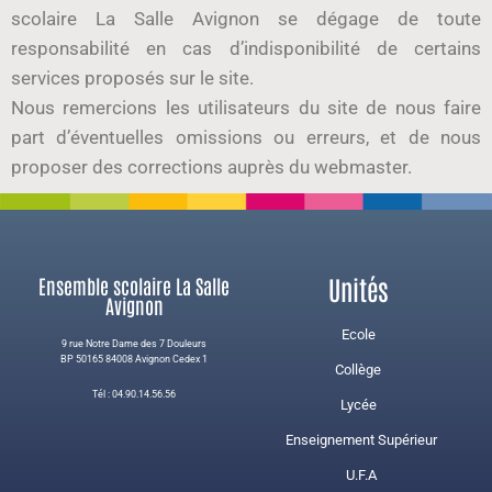
scolaire La Salle Avignon se dégage de toute
responsabilité en cas d’indisponibilité de certains
services proposés sur le site.
Nous remercions les utilisateurs du site de nous faire
part d’éventuelles omissions ou erreurs, et de nous
proposer des corrections auprès du webmaster.
Unités
Ensemble scolaire La Salle
Avignon
Ecole
9 rue Notre Dame des 7 Douleurs
BP 50165 84008 Avignon Cedex 1
Collège
Tél : 04.90.14.56.56
Lycée
Enseignement Supérieur
U.F.A