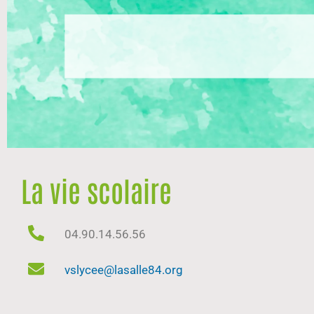
La vie scolaire
04.90.14.56.56
vslycee@lasalle84.org