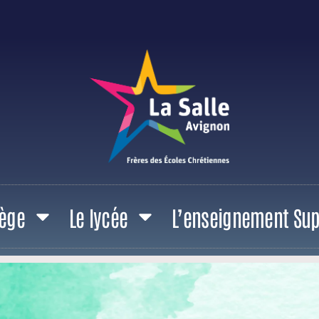
lège
Le lycée
L’enseignement Su