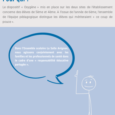
Le dispositif « Oxygène » mis en place sur les deux sites de l’établissement
concerne des élèves de 5ème et 4ème. A l’issue de l’année de 6ème, l’ensemble
de l’équipe pédagogique distingue les élèves qui mériteraient « ce coup de
pouce ».