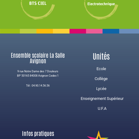
Unités
Ensemble scolaire La Salle
Avignon
Ecole
9 rue Notre Dame des 7 Douleurs
BP 50165 84008 Avignon Cedex 1
Collège
Tél : 04.90.14.56.56
Lycée
Enseignement Supérieur
U.F.A
Infos pratiques