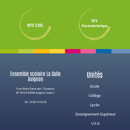
Unités
Ensemble scolaire La Salle
Avignon
Ecole
9 rue Notre Dame des 7 Douleurs
BP 50165 84008 Avignon Cedex 1
Collège
Tél : 04.90.14.56.56
Lycée
Enseignement Supérieur
U.F.A